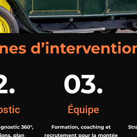
es d’intervention
2.
03.
ostic
Équipe
agnostic 360°,
Formation, coaching et
Str
ons, plan
recrutement pour la montée